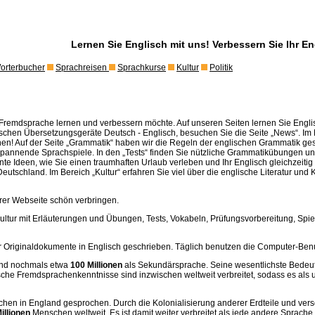
Lernen Sie Englisch mit uns! Verbessern Sie Ihr En
orterbucher
Sprachreisen
Sprachkurse
Kultur
Politik
s Fremdsprache lernen und verbessern möchte. Auf unseren Seiten lernen Sie Engli
chen Übersetzungsgeräte Deutsch - Englisch, besuchen Sie die Seite „News“. Im B
en! Auf der Seite „Grammatik“ haben wir die Regeln der englischen Grammatik ges
 spannende Sprachspiele. In den „Tests“ finden Sie nützliche Grammatikübungen u
nte Ideen, wie Sie einen traumhaften Urlaub verleben und Ihr Englisch gleichzeitig
utschland. Im Bereich „Kultur“ erfahren Sie viel über die englische Literatur und Kul
rer Webseite schön verbringen.
ltur mit Erläuterungen und Übungen, Tests, Vokabeln, Prüfungsvorbereitung, Spie
ler Originaldokumente in Englisch geschrieben. Täglich benutzen die Computer-Ben
und nochmals etwa
100 Millionen
als Sekundärsprache. Seine wesentlichste Bedeutu
sche Fremdsprachenkenntnisse sind inzwischen weltweit verbreitet, sodass es als 
chen in England gesprochen. Durch die Kolonialisierung anderer Erdteile und vers
illionen
Menschen weltweit. Es ist damit weiter verbreitet als jede andere Sprac