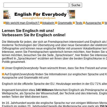
Wo spricht man Englisch?
Vokabeln
Grammatik
Tests
Aussprache
W
Lernen Sie Englisch mit uns!
Verbessern Sie Ihr Englisch online!
Die Webseite für jeden, der sich an Fremdsprachen interessiert und Englisch al
moderne Technologien der Übersetzung und über neue Generation der elektronis
Orthographie und können neue englische Wörter mit unserem Vokabeltrainer lern
Interesse, wenn Sie Fremdsprachen spielerisch lernen möchten, hier finden Sie
lernen möchten, besuchen Sie die Seite „Sprachreisen“, hier finden Sie interessa
geöffnet! In „Sprachkursen“ erzählen wir Ihnen über die besten Englischkurse in De
Politik gesammelt.
Unser English2everybody-Team wünscht Ihnen, dass Sie Ihre Freizeit auf unse
Auf English2everybody finden Sie Informationen zur englischen Sprache und Ku
Aussprache und Grammatik mit uns!
Englisch ist die offizielle Sprache der EU. Heutzutage werden in der EU 71% al
Insgesamt benutzen etwa
340 Millionen
Menschen Englisch als Primärsprache 
Weltsprache, als Sprache der Wissenschaft, der Technik und des Internets. Engli
weiten Teilen der Welt dienen kann.
Im 16. Jahrhundert wurde die englische Sprache nur von einigen Millionen Mens
Englisch im späten 20. Jahrhundert bereits die Muttersprache von mehr als
350 M