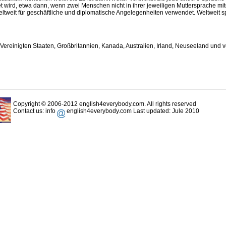
et wird, etwa dann, wenn zwei Menschen nicht in ihrer jeweiligen Muttersprache 
ltweit für geschäftliche und diplomatische Angelegenheiten verwendet. Weltweit s
reinigten Staaten, Großbritannien, Kanada, Australien, Irland, Neuseeland und ve
Copyright © 2006-2012 english4everybody.com. All rights reserved
Contact us: info
english4everybody.com Last updated: Jule 2010